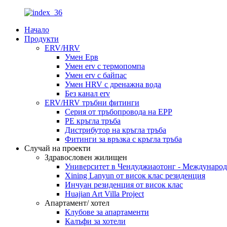
Начало
Продукти
ERV/HRV
Умен Ерв
Умен erv с термопомпа
Умен erv с байпас
Умен HRV с дренажна вода
Без канал erv
ERV/HRV тръбни фитинги
Серия от тръбопровода на EPP
PE кръгла тръба
Дистрибутор на кръгла тръба
Фитинги за връзка с кръгла тръба
Случай на проекти
Здравословен жилищен
Университет в Чендуджиаотонг - Междунаро
Xining Lanyun от висок клас резиденция
Инчуан резиденция от висок клас
Huajian Art Villa Project
Апартамент/ хотел
Клубове за апартаменти
Калъфи за хотели