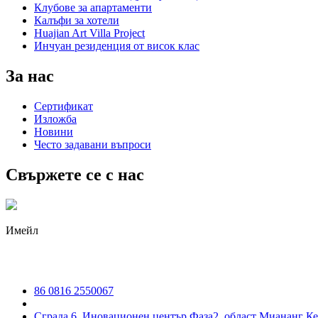
Клубове за апартаменти
Калъфи за хотели
Huajian Art Villa Project
Инчуан резиденция от висок клас
За нас
Сертификат
Изложба
Новини
Често задавани въпроси
Свържете се с нас
Имейл
irene@iguicoo.cn
86 0816 2550067
Сграда 6, Иновационен център Фаза2, област Миананг К