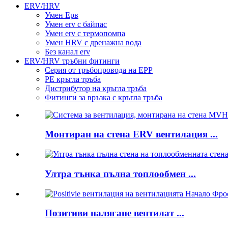
ERV/HRV
Умен Ерв
Умен erv с байпас
Умен erv с термопомпа
Умен HRV с дренажна вода
Без канал erv
ERV/HRV тръбни фитинги
Серия от тръбопровода на EPP
PE кръгла тръба
Дистрибутор на кръгла тръба
Фитинги за връзка с кръгла тръба
Монтиран на стена ERV вентилация ...
Ултра тънка пълна топлообмен ...
Позитиви налягане вентилат ...