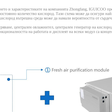
ето и характеристиките на компанията Zhongfang, IGUICOO пре
постоянно количество кислород. Тази схема може да осигури н
а кислород вътрешна среда може да намали вероятността от сърде
гряване, централен овлажнител, централен генератор на кислор
нкционалността на работата и дисплеят на всеки модул са конце