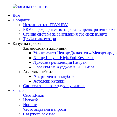
Дом
Продукти
Интелигентен ERV/HRV
ERV с предварително загряване/предварително охл
Стенна система за вентилация със свеж въздух
Тръби и аксесоари
Казус на проекти
Здравословни жилищни
Университет ЧенгдуДжиаотун – Международ
Xining Lanyun High-End Residence
Луксозна резиденция Инчуан
Проектът на Хуаджиан АРТ Вила
Апартамент/хотел
Апартаментни клубове
Хотелски куфари
Система за свеж въздух в училище
За нас
Сертификат
Изложба
Новини
Често задавани въпроси
Свържете се с нас