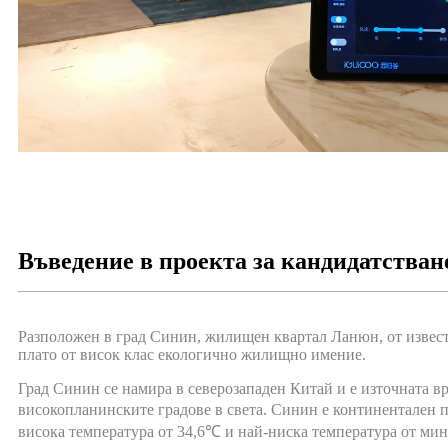
Въведение в проекта за кандидатстван
Разположен в град Синин, жилищен квартал Ланюн, от известн
плато от висок клас екологично жилищно имение.
Град Синин се намира в северозападен Китай и е източната вр
високопланинските градове в света. Синин е континентален п
висока температура от 34,6℃ и най-ниска температура от ми