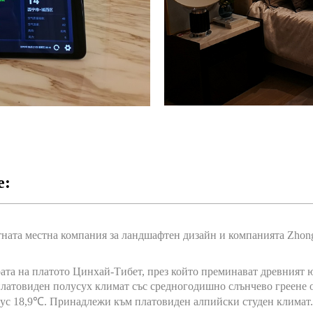
е:
ата местна компания за ландшафтен дизайн и компанията Zhongfa
ата на платото Цинхай-Тибет, през който преминават древният ю
латовиден полусух климат със средногодишно слънчево греене от
нус 18,9℃. Принадлежи към платовиден алпийски студен климат.