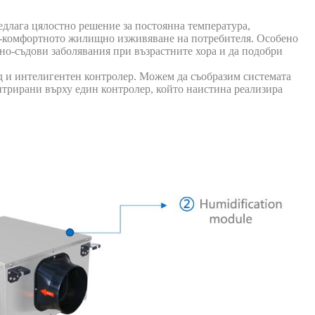
длага цялостно решение за постоянна температура,
ай-комфортното жилищно изживяване на потребителя. Особено
чно-съдови заболявания при възрастните хора и да подобри
од и интелигентен контролер. Можем да съобразим системата
нтрирани върху един контролер, който наистина реализира