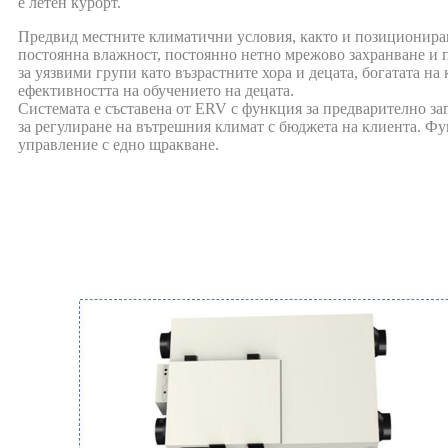
е летен курорт.
Предвид местните климатични условия, както и позициониран
постоянна влажност, постоянно нетно мрежово захранване и 
за уязвими групи като възрастните хора и децата, богатата н
ефективността на обучението на децата.
Системата е съставена от ERV с функция за предварително за
за регулиране на вътрешния климат с бюджета на клиента. Фу
управление с едно щракване.